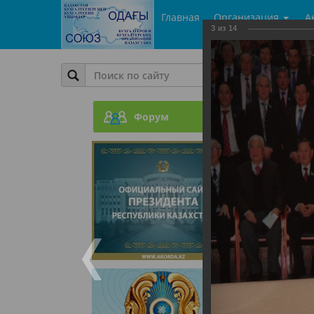
Главная
Организация
А
3
из
14
Фото
День Б
Форум
05.06.201