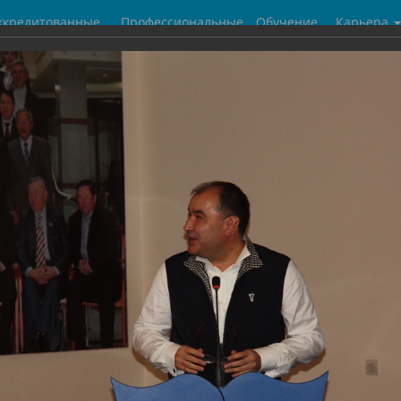
ккредитованные
Профессиональные
Обучение
Карьера
центры
бухгалтеры
галерея
ухгалтера
5