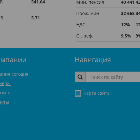
R
541.64
Мин. пенсия
40 441
4
Прож. мин
32 668
3
UB
5.71
НДС
12%
1
Ст. реф.
9,5%
9
омпании
Навигация
ания сегодня
неры
изиты
Карта сайта
акты