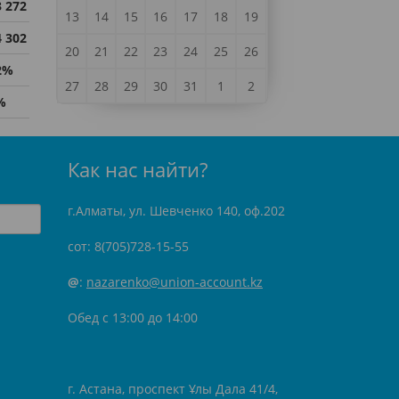
3 272
13
14
15
16
17
18
19
4 302
20
21
22
23
24
25
26
2%
27
28
29
30
31
1
2
%
Как нас найти?
г.Алматы, ул. Шевченко 140, оф.202
сот: 8(705)728-15-55
@
:
nazarenko@union-account.kz
Обед с 13:00 до 14:00
г. Астана, проспект Ұлы Дала 41/4,