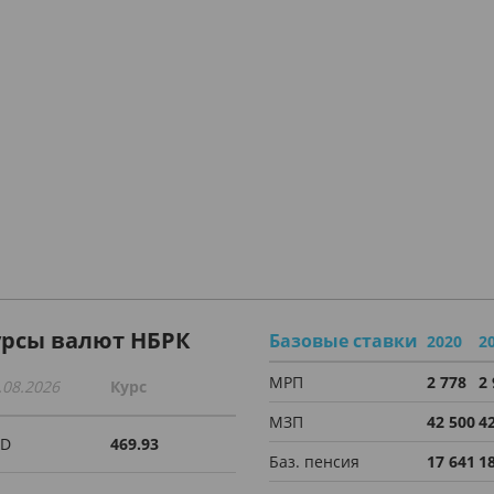
урсы валют НБРК
Базовые ставки
2020
2
МРП
2 778
2
.08.2026
Курс
МЗП
42 500
4
SD
469.93
Баз. пенсия
17 641
1