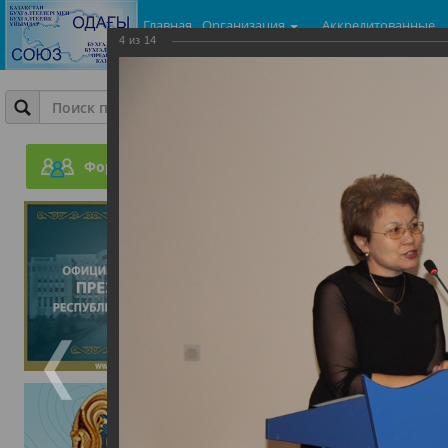
Главная
Организация
Аккредитованные
4
из
14
центры
Фотогалерея
День Бухгалтера
Форум
05.06.2015