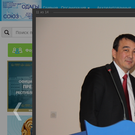
Главная
Организация
Аккредитованные
11
из
14
центры
Фотогалерея
День Бухгалтера
Форум
05.06.2015