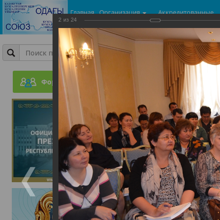
Главная
Организация
Аккредитованные
2
из
24
центры
Фотогалерея
Совместный семинар ПОБ
г.Астана и ТОО Консалт-
Форум
23.07.2015