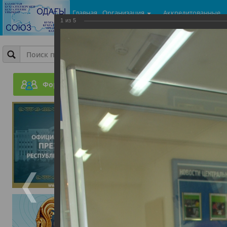
Главная
Организация
Аккредитованные
1
из
5
центры
Фотогалерея
Общая Конференция 200
Форум