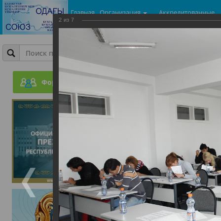
Главная
Организация
Аккредитованные
2
из
7
центры
Фотогалерея
ГроссБух. Молодой бухг
Форум