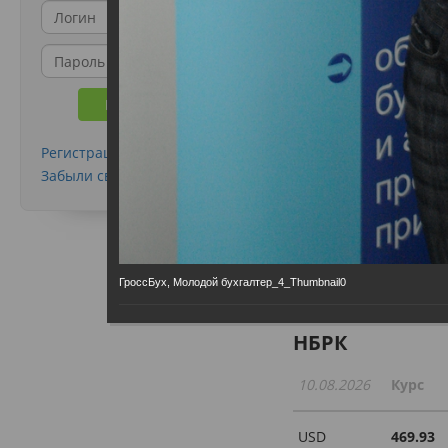
Регистрация
Забыли свой пароль?
ГроссБух, Молодой бухгалтер_4_Thumbnail0
Курсы валют
НБРК
10.08.2026
Курс
USD
469.93