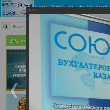
Главная
Организация
Аккредитованные
5
из
7
центры
Фотогалерея
ГроссБух. Молодой бухг
Форум