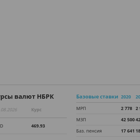
урсы валют НБРК
Базовые ставки
2020
2
МРП
2 778
2
.08.2026
Курс
МЗП
42 500
4
SD
469.93
Баз. пенсия
17 641
1