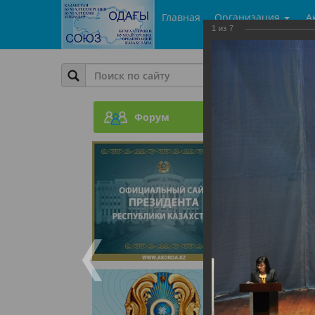
Главная
Организация
А
1
из
7
Фото
Второй
Форум