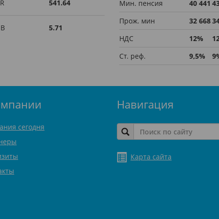
R
541.64
Мин. пенсия
40 441
4
Прож. мин
32 668
3
UB
5.71
НДС
12%
1
Ст. реф.
9,5%
9
омпании
Навигация
ания сегодня
неры
изиты
Карта сайта
акты