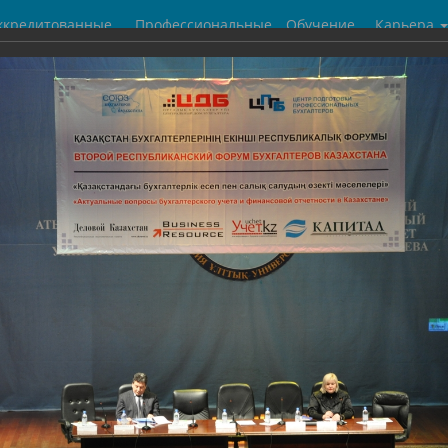
ккредитованные
Профессиональные
Обучение
Карьера
центры
бухгалтеры
галерея
 Республиканский форум бухгалтеров Казахстана