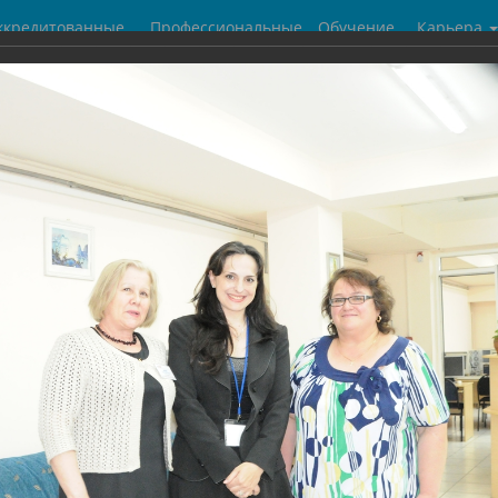
ккредитованные
Профессиональные
Обучение
Карьера
центры
бухгалтеры
галерея
а с представителем IFAC