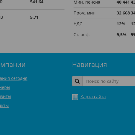
R
541.64
Мин. пенсия
40 441
4
Прож. мин
32 668
3
UB
5.71
НДС
12%
1
Ст. реф.
9,5%
9
омпании
Навигация
ания сегодня
неры
изиты
Карта сайта
акты