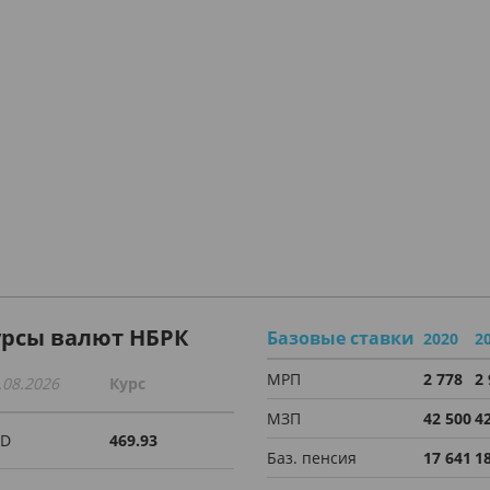
урсы валют НБРК
Базовые ставки
2020
2
МРП
2 778
2
.08.2026
Курс
МЗП
42 500
4
SD
469.93
Баз. пенсия
17 641
1