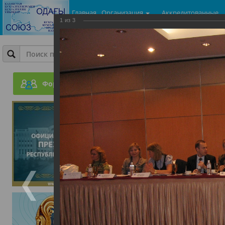
Главная
Организация
Аккредитованные
1
из
3
центры
Фотогалерея
Всемирный Конгресс бух
Форум