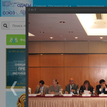
Главная
Организация
Аккредитованные
2
из
3
центры
Фотогалерея
Всемирный Конгресс бух
Форум