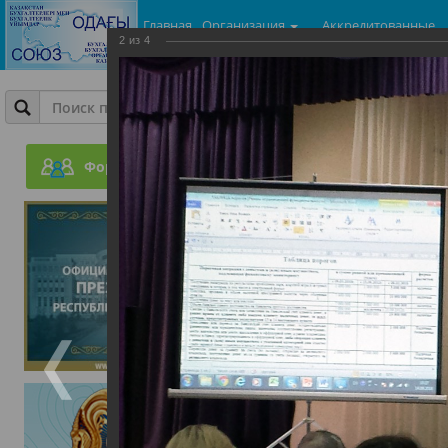
Главная
Организация
Аккредитованные
2
из
4
центры
Фотогалерея
Конференция по легали
Форум
14.09.2018