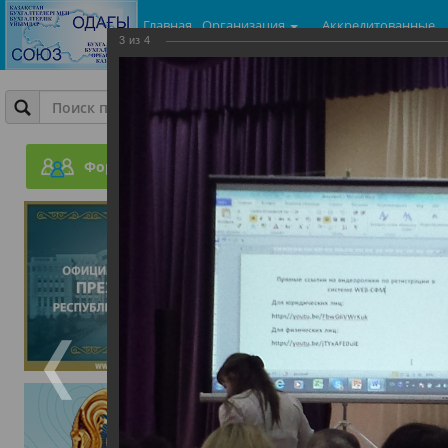
Главная
Организация
Аккредитованные
3
из
4
центры
Фотогалерея
Конференция по легали
Форум
14.09.2018