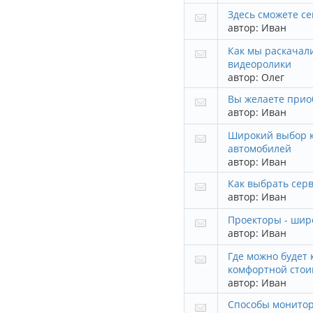
Здесь сможете се
автор:
Иван
Как мы раскачал
видеоролики
автор:
Олег
Вы желаете прио
автор:
Иван
Широкий выбор 
автомобилей
автор:
Иван
Как выбрать серв
автор:
Иван
Проекторы - шир
автор:
Иван
Где можно будет 
комфортной стои
автор:
Иван
Способы монитор