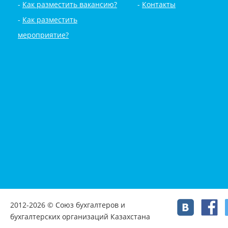
Как разместить вакансию?
Контакты
Как разместить
мероприятие?
2012-2026 © Союз бухгалтеров и
бухгалтерских организаций Казахстана