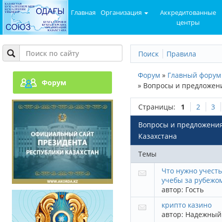
Главная
Организация
Аккредитованные
центры
Поиск
Правила
Форум
»
Главный форум
Форум
»
Вопросы и предложени
Страницы:
1
2
3
Вопросы и предложения 
Казахстана
Темы
Что нужно учест
учебы за рубежо
автор:
Гость
крипто казино
автор:
Надежный