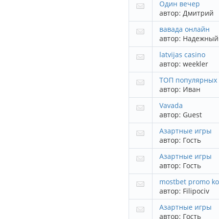
Один вечер
автор:
Дмитрий
вавада онлайн
автор:
Надежный
latvijas casino
автор:
weekler
ТОП популярных 
автор:
Иван
Vavada
автор:
Guest
Азартные игры
автор:
Гость
Азартные игры
автор:
Гость
mostbet promo ko
автор:
Filipociv
Азартные игры
автор:
Гость