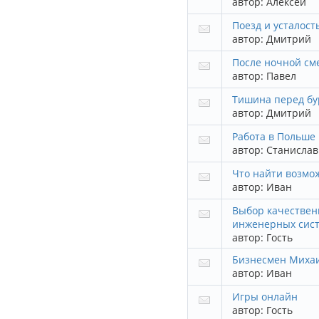
автор:
Алексей
Поезд и усталост
автор:
Дмитрий
После ночной см
автор:
Павел
Тишина перед бу
автор:
Дмитрий
Работа в Польше
автор:
Станислав
Что найти возмо
автор:
Иван
Выбор качествен
инженерных сис
автор:
Гость
Бизнесмен Михаи
автор:
Иван
Игры онлайн
автор:
Гость