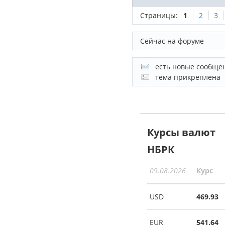
Страницы:
1
2
3
Сейчас на форуме
есть новые сообще
тема прикреплена
Курсы валют
НБРК
09.08.2026
Курс
USD
469.93
EUR
541.64