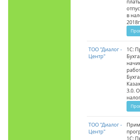
плат
отпу
в на
2018г
Про
ТОО "Диалог -
1С: П
Центр"
Бухга
начи
работ
Бухга
Казах
3.0. 
нало
Про
ТОО "Диалог -
Прим
Центр"
прог
1С: П