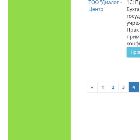
ТОО "Диалог -
1С: П
Центр"
Бухга
госу
учре
Прак
прим
конф
Про
«
1
2
3
4