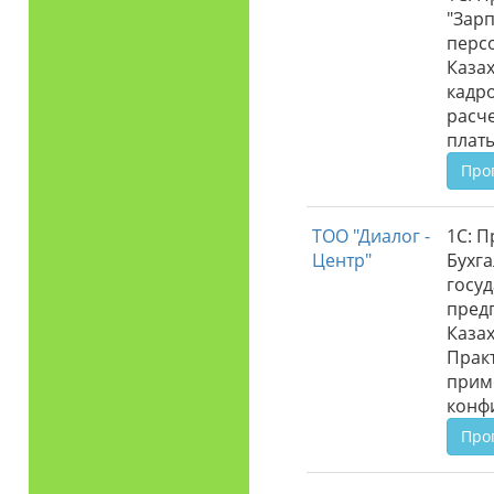
"Зарп
перс
Казах
кадро
расч
платы
Про
ТОО "Диалог -
1С: П
Центр"
Бухга
госу
пред
Казах
Прак
прим
конф
Про