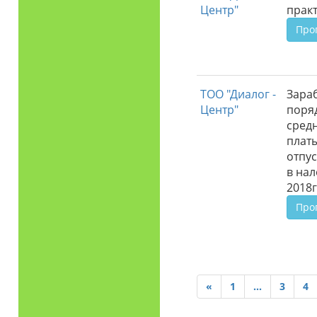
Центр"
практ
Про
ТОО "Диалог -
Зараб
Центр"
поря
сред
плат
отпу
в на
2018г
Про
«
1
...
3
4