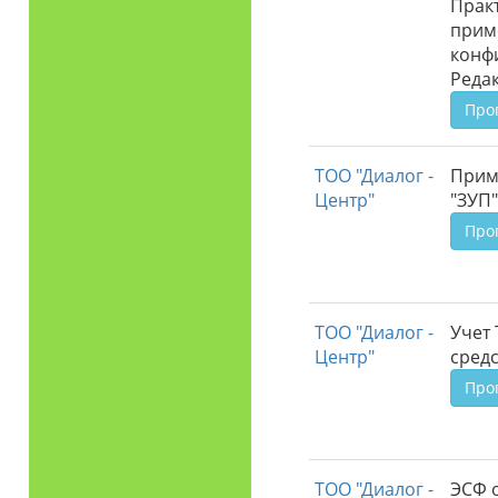
Прак
прим
конф
Редак
Про
ТОО "Диалог -
Прим
Центр"
"ЗУП"
Про
ТОО "Диалог -
Учет 
Центр"
средс
Про
ТОО "Диалог -
ЭСФ о