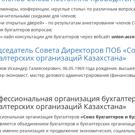
еминары, конференции, «круглые столы» по различным вопросам
начительными скидками для членов;
ни открытых дверей» - по результатам анкетирования членов С
ля бухгалтеров вопросам;
н-лайн консультации для бухгалтеров через вебсайт
union-acco
седатель Совета Директоров ПОБ «Со
алтерских организаций Казахстана»
мов Искандер Галияскерович, 06.05.1969 года рождения, высше
тер-экономист, мастер делового администрирования (финансов
ессиональная организация бухгалтер
алтерских организаций Казахстана»
сиональная организация бухгалтеров
«Союз бухгалтеров и бу
является объединением бухгалтеров и бухгалтерских организац
а именно реализация и продвижение экономических, социальных