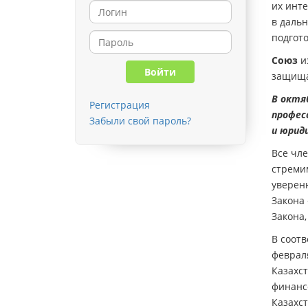
их инт
в даль
подгот
Союз
из
защищат
В октя
Регистрация
профес
Забыли свой пароль?
и юриди
Все чл
стремим
уверен
Закона
Закона
В соотв
феврал
Казахст
финансо
Казахс