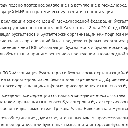
году подано повторное заявление на вступление в Международн
ндаций МФБ по стратегическому развитию организации.
х реализации рекомендаций Международной федерации бухгалте
мых крупных профорганизаций Казахстана 18 мая 2010 года ПО
иация бухгалтеров и бухгалтерских организаций РК» подписан
сиональных организаций была предложена форма реорганизаци
инения к ней ПОБ «Ассоциация бухгалтеров и бухгалтерских о
ов обеих ПОБ и принято решение о проведении внеочередной 
я ПОБ «Ассоциация бухгалтеров и бухгалтерских организаций»
, на которой единогласно было принято решение о добровольн
алтерских организаций» в форме присоединения к ПОБ «Союз бу
проведения конференции состоялось заседание нового состава 
дателем правления ПОБ «Союз бухгалтеров и бухгалтерских о
керович и два заместителя Грекова Алена Николаевна и Жумат
лось объединение двух аккредитованных МФ РК профессиональн
ненной организации будет являться защита интересов бухгалте