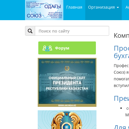
Главная
Организация
А
Комп
Проф
Форум
бухг
Профес
Союз) я
помогат
вступи
Пре
с
М
Для 