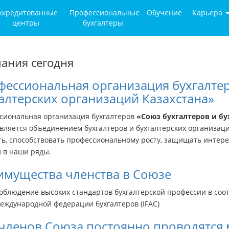
ккредитованные
Профессиональные
Обучение
Карьера
центры
бухгалтеры
ания сегодня
ессиональная организация бухгалтер
алтерских организаций Казахстана»
сиональная организация бухгалтеров
«Союз бухгалтеров и бу
вляется объединением бухгалтеров и бухгалтерских организаци
ь, способствовать профессиональному росту, защищать интерес
л в наши ряды.
имущества членства в Союзе
облюдение высоких стандартов бухгалтерской профессии в соот
еждународной федерации бухгалтеров (IFAC)
членов Союза постоянно проводятся