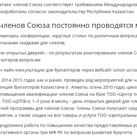
этики членов Союза соответствует требованиям Международной 
азработаны согласно законодательству Республики Казахстан.
членов Союза постоянно проводятся
нары, конференции, «круглые столы» по различным вопросам 
ельными скидками для членов;
открытых дверей» - по результатам анкетирования членов Со
галтеров вопросам;
айн консультации для бухгалтеров через вебсайт union-accou
 2014-2015 годах, как и ранее, проведен ряд мероприятий для 
нция бухгалтеров Казахстана (г. Алматы, осень 2010 года), цик
 повышения квалификации членов Союза на базе ТОО «Центр п
– ТОО «ЦППБ»); 1–3 раза в месяц – день открытых дверей для чл
тной программы для членов Союза. Члены Союза получают скид
ятия, а также скидки на все товары и услуги ТОО «Центральны
продолжена работа по повышению качества предоставляемых усл
тативного органа при МФ РК по вопросам развития бухучета.