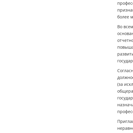
профес
призна
более 
Во все
основа
отчетн
повышае
развит
государ
Согласн
должно
(за ис
общера
государ
назнач
профес
Пригла
неравн