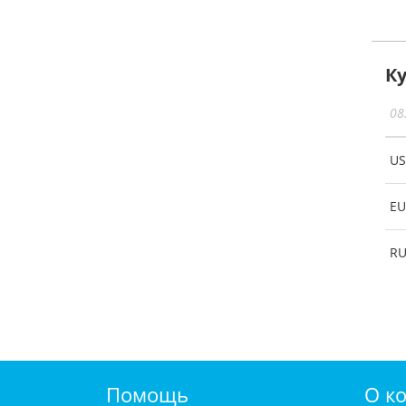
К
08
U
EU
R
Помощь
О к