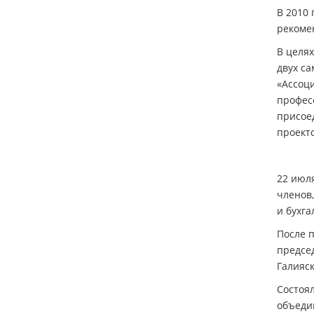
В 2010 
рекоме
В целя
двух са
«Ассоц
профес
присоед
проект
22 июл
членов
и бухг
После 
предсе
Галияс
Состоя
объеди