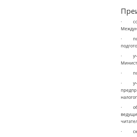
Преи
· собл
Междун
· пост
подгот
· учас
Минист
· полу
· учас
предпр
налого
· обме
ведущи
читате
· скид