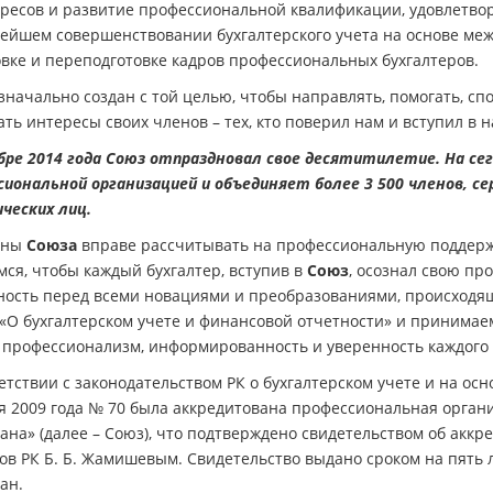
ересов и развитие профессиональной квалификации, удовлетво
нейшем совершенствовании бухгалтерского учета на основе меж
овке и переподготовке кадров профессиональных бухгалтеров.
начально создан с той целью, чтобы направлять, помогать, сп
ь интересы своих членов – тех, кто поверил нам и вступил в
бре 2014 года Союз отпраздновал свое десятитилетие. На се
сиональной организацией и объединяет более 3 500 членов, с
ческих лиц.
ены
Союза
вправе рассчитывать на профессиональную поддерж
ся, чтобы каждый бухгалтер, вступив в
Союз
, осознал свою пр
ность перед всеми новациями и преобразованиями, происходящ
 «О бухгалтерском учете и финансовой отчетности» и принимае
, профессионализм, информированность и уверенность каждого
етствии с законодательством РК о бухгалтерском учете и на о
я 2009 года № 70 была аккредитована профессиональная органи
ана» (далее – Союз), что подтверждено свидетельством об ак
в РК Б. Б. Жамишевым. Свидетельство выдано сроком на пять л
тан.