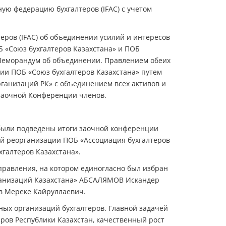
ую федерацию бухгалтеров (IFAC) с учетом
ров (IFAC) об объединении усилий и интересов
Б «Союз бухгалтеров Казахстана» и ПОБ
 Меморандум об объединении. Правлением обеих
и ПОБ «Союз бухгалтеров Казахстана» путем
рганизаций РК» с объединением всех активов и
заочной Конференции членов.
 были подведены итоги заочной конференции
ой реорганизации ПОБ «Ассоциация бухгалтеров
хгалтеров Казахстана».
правления, на котором единогласно был избран
рганизаций Казахстана» АБСАЛЯМОВ Искандер
ов Мереке Кайруллаевич.
ых организаций бухгалтеров. Главной задачей
ров Республики Казахстан, качественный рост