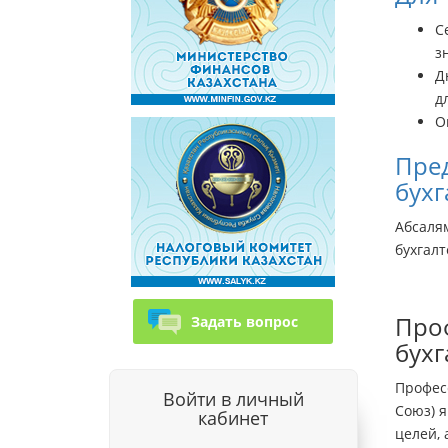
С
з
Д
д
О
Пред
бухг
Абсаля
бухгал
Проф
Задать вопрос
бухг
Профес
Войти в личный
Союз) 
кабинет
целей, 