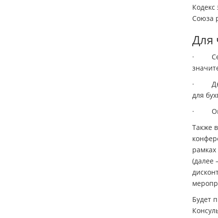
Кодекс 
Союза р
Для 
· Семи
значит
· Дни 
для бух
· Он-л
Также в
конфере
рамках
(далее 
дискон
меропри
Будет 
Консуль