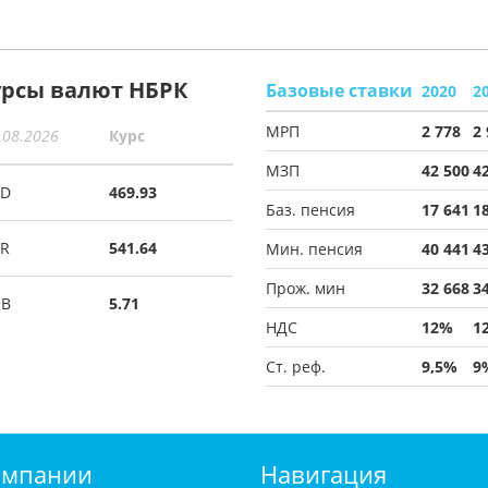
урсы валют НБРК
Базовые ставки
2020
2
МРП
2 778
2
.08.2026
Курс
МЗП
42 500
4
SD
469.93
Баз. пенсия
17 641
1
R
541.64
Мин. пенсия
40 441
4
Прож. мин
32 668
3
UB
5.71
НДС
12%
1
Ст. реф.
9,5%
9
омпании
Навигация