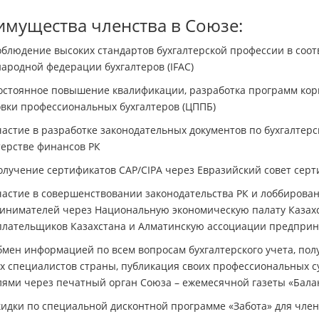
мущества членства в Союзе:
юдение высоких стандартов бухгалтерской профессии в соотв
ародной федерации бухгалтеров (IFAC)
оянное повышение квалификации, разработка программ корпо
овки профессиональных бухгалтеров (ЦППБ)
тие в разработке законодательных документов по бухгалтерск
ерстве финансов РК
чение сертификатов CAP/CIPA через Евразийский совет серти
тие в совершенствовании законодательства РК и лоббирован
инимателей через Национальную экономическую палату Казахс
плательщиков Казахстана и Алматинскую ассоциации предпри
н информацией по всем вопросам бухгалтерского учета, пол
х специалистов страны, публикация своих профессиональных с
лями через печатный орган Союза – ежемесячной газеты «Бала
ки по специальной дисконтной программе «Забота» для член