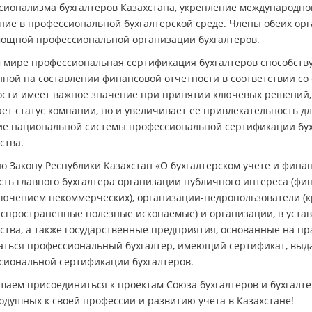
сионализма бухгалтеров Казахстана, укрепление международно
ние в профессиональной бухгалтерской среде. Члены обеих ор
мощной профессиональной организации бухгалтеров.
м мире профессиональная сертификация бухгалтеров способст
нной на составлении финансовой отчетности в соответствии со
ости имеет важное значение при принятии ключевых решений, 
т статус компании, но и увеличивает ее привлекательность д
ие национальной системы профессиональной сертификации бух
ства.
о Закону Республики Казахстан «О бухгалтерском учете и финан
сть главного бухгалтера организации публичного интереса (ф
ключением некоммерческих), организации-недропользователи (
спространенные полезные ископаемые) и организации, в устав
ства, а также государственные предприятия, основанные на пр
аться профессиональный бухгалтер, имеющий сертификат, выд
сиональной сертификации бухгалтеров.
шаем присоединиться к проектам Союза бухгалтеров и бухгалте
одушных к своей профессии и развитию учета в Казахстане!