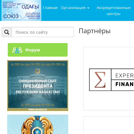
Главная
Организация
Аккредитованные
ExpertFinance
центры
Партнёры
Форум
ТОО "Ориентир Тсни