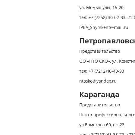
ул. Момышулы, 15-20.
тел: +7 (7252) 30-02-33, 21-
IРВA_Shymkent@mail.гu
Петропавловс
Представительство
ОО «НТО СКО», ул. Констит
тел: +7 (7212)46-40-93
ntosko@yandex.гu
Караганда
Представительство
Центр профессионального 
ул.Ермекова 60, оф.23
тел: +7(7212) 41-38-72, +77