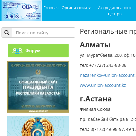
Главная
Организация
Аккредитованные
центры
Региональные п
Алматы
Форум
ул. Муратбаева, 200, оф.10
тел: +7 (727) 243-88-86
nazarenko@union-account.
www.union-account.kz
г.Астана
Филиал Союза
пр. Кабанбай батыра 8, 2-о
тел.: 8(7172) 49-98-97, 49 1