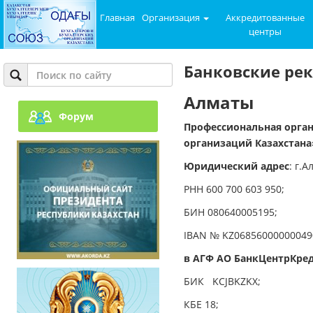
Главная
Организация
Аккредитованные
центры
Банковские ре
Алматы
Форум
Профессиональная орган
организаций Казахстана
Юридический адрес
: г.
РНН
600 700 603 950;
БИН
080640005195;
IBAN
№ KZ06856000000049
в АГФ АО БанкЦентрКре
БИК
KCJBKZKX;
КБЕ
18;