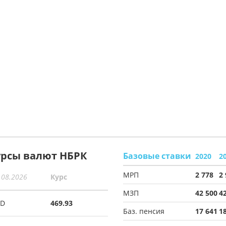
урсы валют НБРК
Базовые ставки
2020
2
МРП
2 778
2
.08.2026
Курс
МЗП
42 500
4
SD
469.93
Баз. пенсия
17 641
1