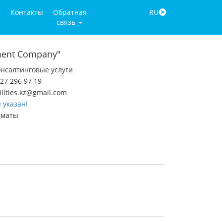
Контакты
Обратная
RU
связь
ement Company"
нсалтинговые услуги
27 296 97 19
cilities.kz@gmail.com
 указан!
лматы