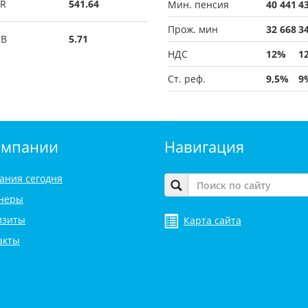
R
541.64
Мин. пенсия
40 441
4
Прож. мин
32 668
3
UB
5.71
НДС
12%
1
Ст. реф.
9,5%
9
омпании
Навигация
ания сегодня
неры
изиты
Карта сайта
акты