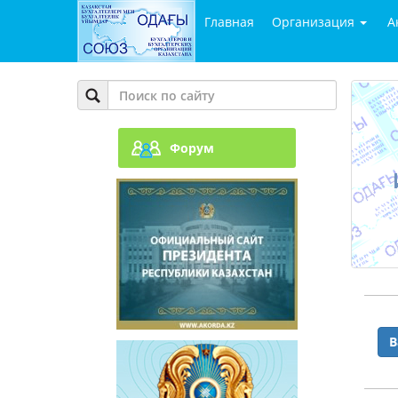
Главная
Организация
А
Форум
В