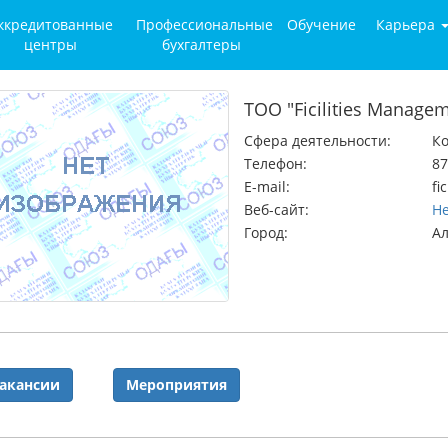
ккредитованные
Профессиональные
Обучение
Карьера
центры
бухгалтеры
ТОО "Ficilities Manag
Сфера деятельности:
Ко
Телефон:
87
E-mail:
fi
Веб-сайт:
Не
Город:
А
акансии
Мероприятия