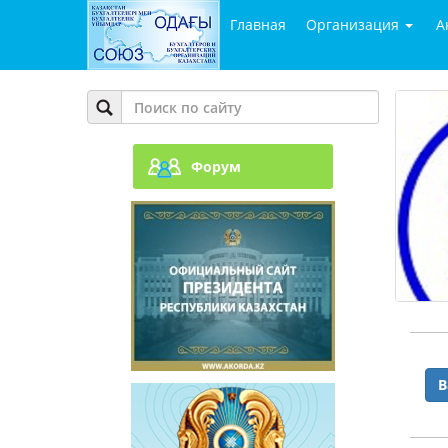
Главная
Организация
А
Форум
В