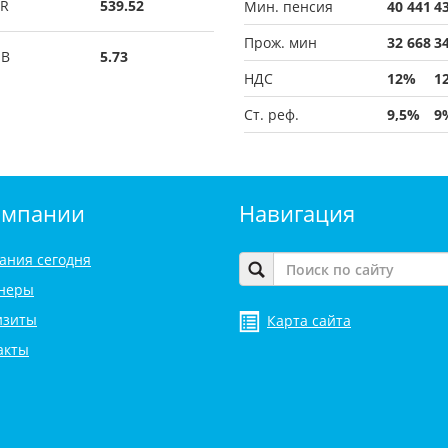
R
539.52
Мин. пенсия
40 441
4
Прож. мин
32 668
3
UB
5.73
НДС
12%
1
Ст. реф.
9,5%
9
омпании
Навигация
ания сегодня
неры
изиты
Карта сайта
акты