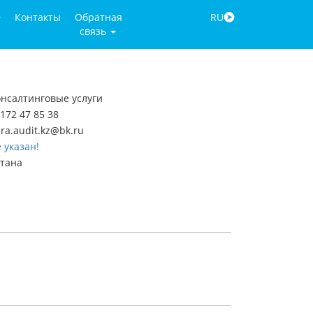
Контакты
Обратная
RU
связь
нсалтинговые услуги
172 47 85 38
ra.audit.kz@bk.ru
 указан!
стана