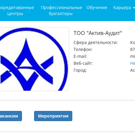
ккредитованные
Профессиональные
Обучение
Карьера
центры
бухгалтеры
ТОО "Актив-Аудит"
Сфера деятельности:
Ко
Телефон:
87
E-mail:
mi
Веб-сайт:
Не
Город:
А
акансии
Мероприятия