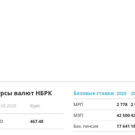
урсы валют НБРК
Базовые ставки
2020
2
МРП
2 778
2
.08.2026
Курс
МЗП
42 500
4
SD
467.48
Баз. пенсия
17 641
1