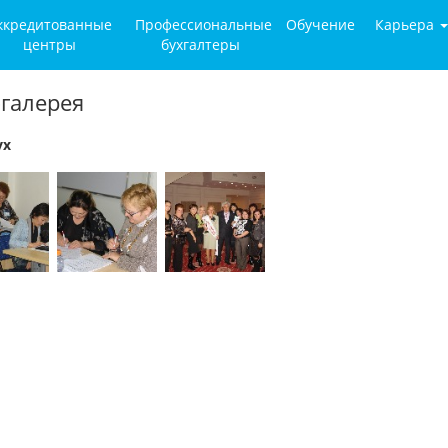
ккредитованные
Профессиональные
Обучение
Карьера
центры
бухгалтеры
галерея
ух