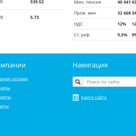
R
539.52
Мин. пенсия
40 441
4
Прож. мин
32 668
3
UB
5.73
НДС
12%
1
Ст. реф.
9,5%
9
омпании
Навигация
ания сегодня
неры
изиты
Карта сайта
акты