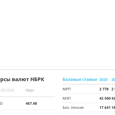
урсы валют НБРК
Базовые ставки
2020
2
МРП
2 778
2
.08.2026
Курс
МЗП
42 500
4
SD
467.48
Баз. пенсия
17 641
1