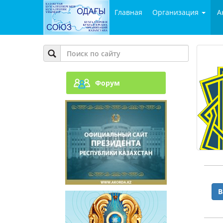
Главная
Организация
А
Форум
В