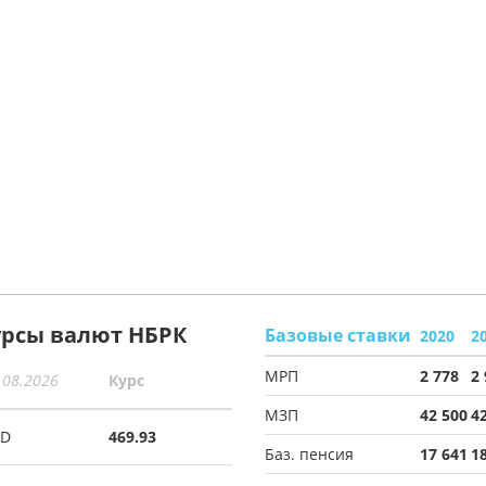
урсы валют НБРК
Базовые ставки
2020
2
МРП
2 778
2
.08.2026
Курс
МЗП
42 500
4
SD
469.93
Баз. пенсия
17 641
1