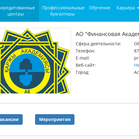
ккредитованные
Профессиональные
Обучение
Карьера
центры
бухгалтеры
АО "Финансовая Акаде
Сфера деятельности:
О
Телефон:
87
E-mail:
pr
Веб-сайт:
Не
Город:
А
акансии
Мероприятия