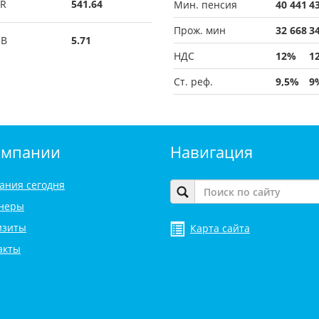
R
541.64
Мин. пенсия
40 441
4
Прож. мин
32 668
3
UB
5.71
НДС
12%
1
Ст. реф.
9,5%
9
омпании
Навигация
ания сегодня
неры
изиты
Карта сайта
акты