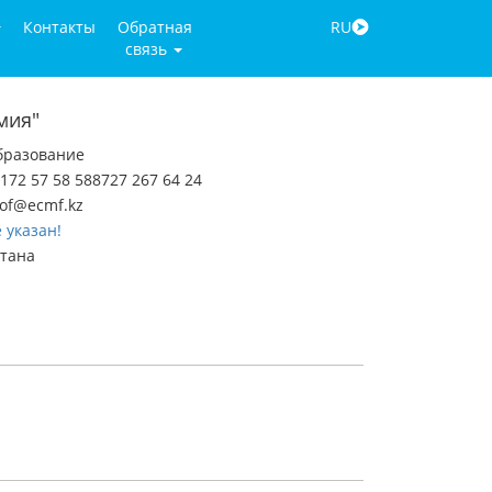
Контакты
Обратная
RU
связь
мия"
бразование
172 57 58 588727 267 64 24
of@ecmf.kz
 указан!
стана