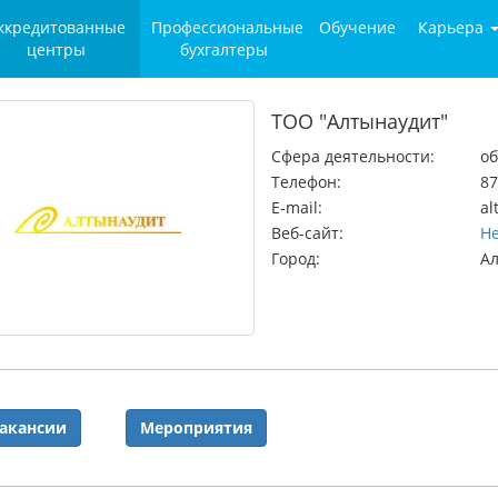
ккредитованные
Профессиональные
Обучение
Карьера
центры
бухгалтеры
ТОО "Алтынаудит"
Сфера деятельности:
об
Телефон:
87
E-mail:
al
Веб-сайт:
Не
Город:
А
акансии
Мероприятия