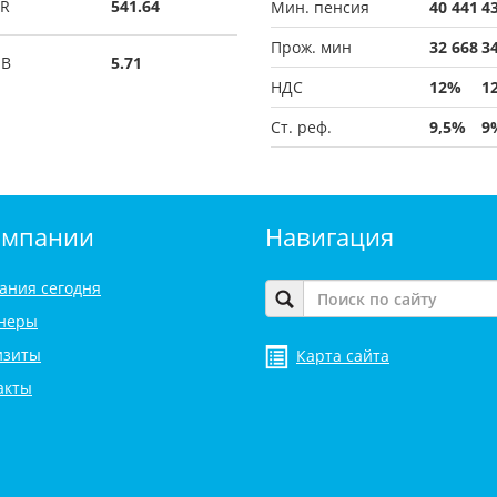
R
541.64
Мин. пенсия
40 441
4
Прож. мин
32 668
3
UB
5.71
НДС
12%
1
Ст. реф.
9,5%
9
омпании
Навигация
ания сегодня
неры
изиты
Карта сайта
акты