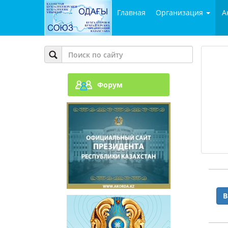
Главная
Организация
А
Форум
В