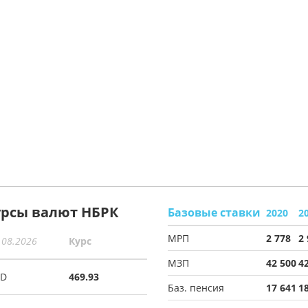
урсы валют НБРК
Базовые ставки
2020
2
МРП
2 778
2
.08.2026
Курс
МЗП
42 500
4
SD
469.93
Баз. пенсия
17 641
1