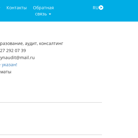
Контакты
Обратная
RU
связь
разование, аудит, консалтинг
27 292 07 39
tynaudit@mail.ru
 указан!
лматы