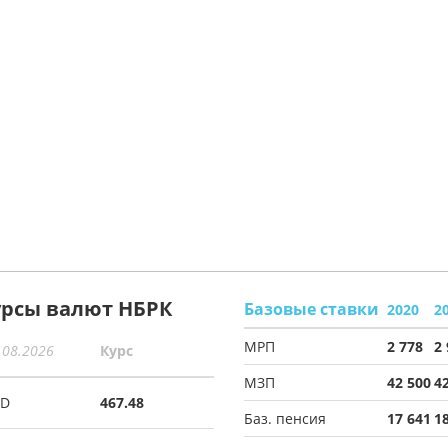
урсы валют НБРК
Базовые ставки
2020
2
МРП
2 778
2
.08.2026
Курс
МЗП
42 500
4
SD
467.48
Баз. пенсия
17 641
1