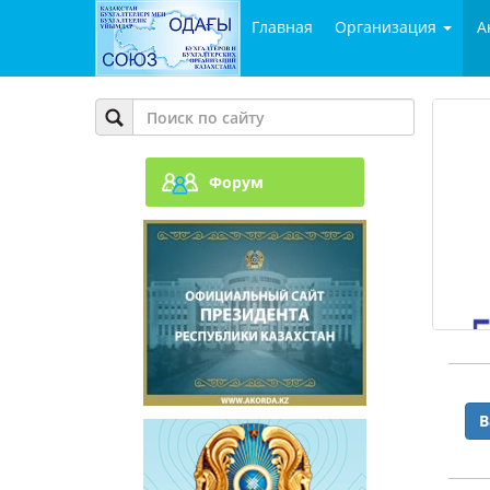
Главная
Организация
А
Форум
В