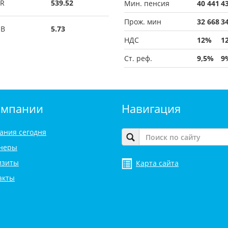
R
539.52
Мин. пенсия
40 441
4
Прож. мин
32 668
3
UB
5.73
НДС
12%
1
Ст. реф.
9,5%
9
омпании
Навигация
ания сегодня
неры
изиты
Карта сайта
акты