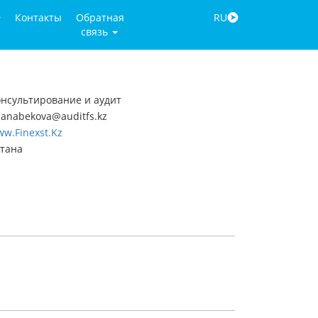
Контакты
Обратная
RU
связь
нсультирование и аудит
anabekova@auditfs.kz
w.Finexst.Kz
стана