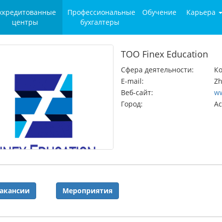
ккредитованные
Профессиональные
Обучение
Карьера
центры
бухгалтеры
TOO Finex Education
Сфера деятельности:
Ко
E-mail:
Zh
Веб-сайт:
ww
Город:
А
акансии
Мероприятия