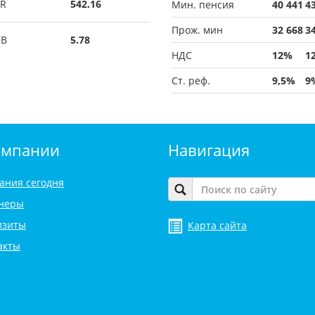
R
542.16
Мин. пенсия
40 441
4
Прож. мин
32 668
3
UB
5.78
НДС
12%
1
Ст. реф.
9,5%
9
омпании
Навигация
ания сегодня
неры
изиты
Карта сайта
акты