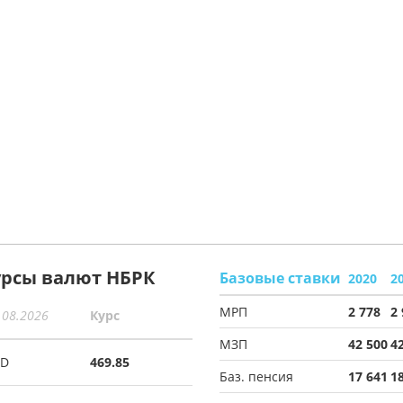
урсы валют НБРК
Базовые ставки
2020
2
МРП
2 778
2
.08.2026
Курс
МЗП
42 500
4
SD
469.85
Баз. пенсия
17 641
1