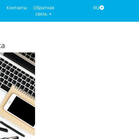
Контакты
Обратная
RU
связь
са