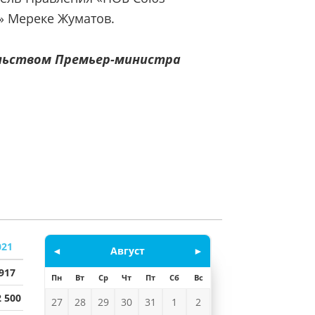
а» Мереке Жуматов.
ельством Премьер-министра
021
◄
Август
►
 917
Пн
Вт
Ср
Чт
Пт
Сб
Вс
2 500
27
28
29
30
31
1
2