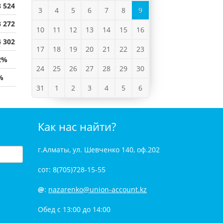
8 524
3
4
5
6
7
8
9
3 272
10
11
12
13
14
15
16
4 302
17
18
19
20
21
22
23
2%
24
25
26
27
28
29
30
%
31
1
2
3
4
5
6
Как нас найти?
г.Алматы, ул. Шевченко 140, оф.202
сот: 8(705)728-15-55
@
:
nazarenko@union-account.kz
Обед с 13:00 до 14:00