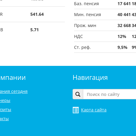
Баз. пенсия
17 641
1
R
541.64
Мин. пенсия
40 441
4
Прож. мин
32 668
3
UB
5.71
НДС
12%
1
Ст. реф.
9,5%
9
омпании
Навигация
ания сегодня
неры
изиты
Карта сайта
акты