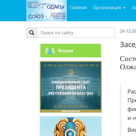
Главная
Организация
А
24.12.2
Засе
Форум
Сост
Олжа
Ра
Пр
фи
и 
Ви