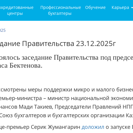
ккредитованные
Профессиональные
Обучение
Карьера
центры
бухгалтеры
025
дание Правительства 23.12.2025г
оялось заседание Правительства под предс
са Бектенова.
ссмотрены меры поддержки микро и малого бизнес
емьер-министра – министр национальной экономи
нансов Мади Такиев, Председатели Правлений НПП
«Союз бухгалтеров и бухгалтерских организации К
це-премьер Серик Жумангарин
доложил
о запуске