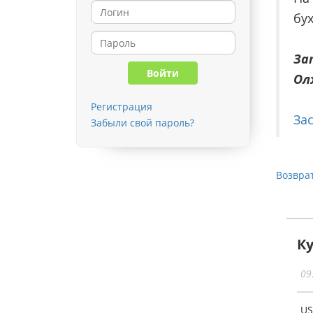
бу
За
Ол
Регистрация
Зас
Забыли свой пароль?
Возврат
К
09
U