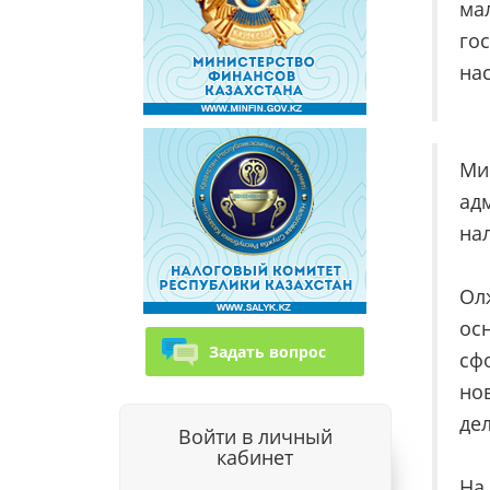
ма
го
на
Ми
ад
нал
Ол
ос
Задать вопрос
сф
но
де
Войти в личный
кабинет
На