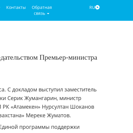
Контакты
Обратная
RU
связь
едательством Премьер-министра
а. С докладом выступил заместитель
ки Серик Жумангарин, министр
 РК «Атамекен» Нурсултан Шоканов
азахстана» Мереке Жуматов.
 Единой программы поддержки