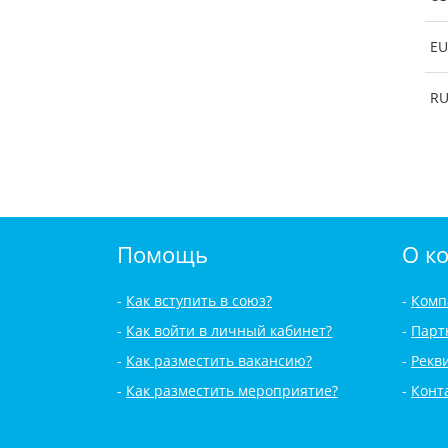
EU
R
Помощь
О к
Как вступить в союз?
Комп
Как войти в личный кабинет?
Парт
Как разместить вакансию?
Рекв
Как разместить мероприятие?
Конт