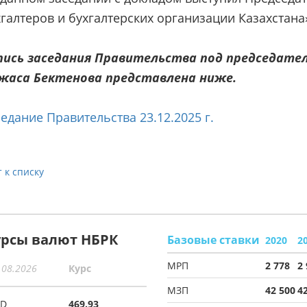
хгалтеров и бухгалтерских организации Казахстан
пись заседания Правительства под председат
жаса Бектенова представлена ниже.
едание Правительства 23.12.2025 г.
 к списку
урсы валют НБРК
Базовые ставки
2020
2
МРП
2 778
2
.08.2026
Курс
МЗП
42 500
4
SD
469.93