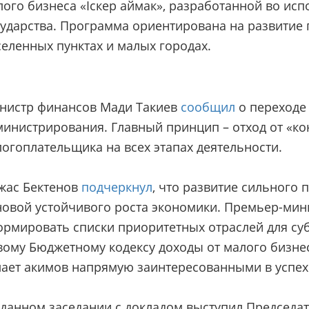
лого бизнеса «Іскер аймак», разработанной во ис
сударства. Программа ориентирована на развитие 
селенных пунктах и малых городах.
нистр финансов Мади Такиев
сообщил
о переходе
министрирования. Главный принцип – отход от «ко
огоплательщика на всех этапах деятельности.
жас Бектенов
подчеркнул
, что развитие сильного
новой устойчивого роста экономики. Премьер-мин
ормировать списки приоритетных отраслей для суб
вому Бюджетному кодексу доходы от малого бизнес
лает акимов напрямую заинтересованными в успех
 данном заседании с докладом выступил Председа