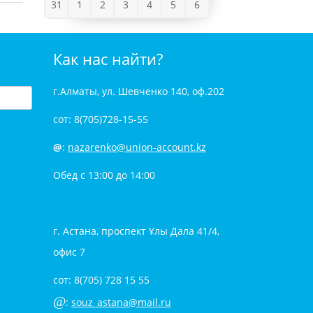
31
1
2
3
4
5
6
Как нас найти?
г.Алматы, ул. Шевченко 140, оф.202
сот: 8(705)728-15-55
@
:
nazarenko@union-account.kz
Обед с 13:00 до 14:00
г. Астана, проспект Ұлы Дала 41/4,
офис 7
сот: 8(705) 728 15 55
@
:
souz_astana@mail.ru