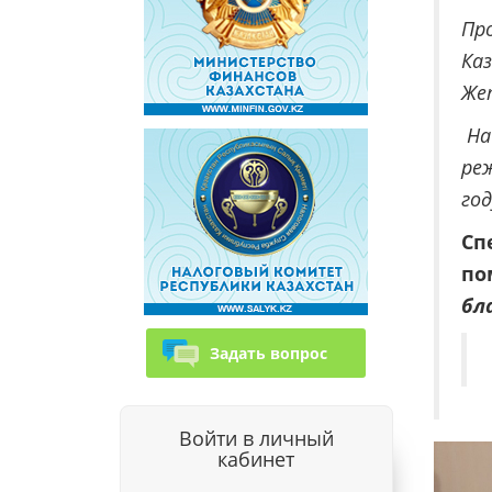
Пр
Каз
Же
На
реж
год
Сп
по
бл
Задать вопрос
Войти в личный
кабинет