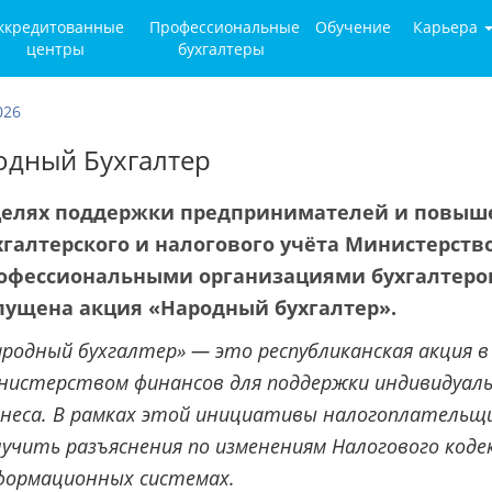
ккредитованные
Профессиональные
Обучение
Карьера
центры
бухгалтеры
026
одный Бухгалтер
целях поддержки предпринимателей и повыше
хгалтерского и налогового учёта Министерств
офессиональными организациями бухгалтеров (
пущена акция «Народный бухгалтер».
ародный бухгалтер» — это республиканская акция в
нистерством финансов для поддержки индивидуаль
знеса. В рамках этой инициативы налогоплательщ
учить разъяснения по изменениям Налогового кодек
формационных системах.