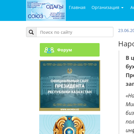
Главная
Организация
А
23.06.2
Нар
Форум
В 
бу
Пр
за
«Н
Ми
би
пол
ин