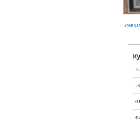
Возврат
К
06
U
EU
R