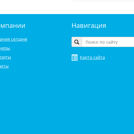
омпании
Навигация
ания сегодня
неры
изиты
Карта сайта
акты