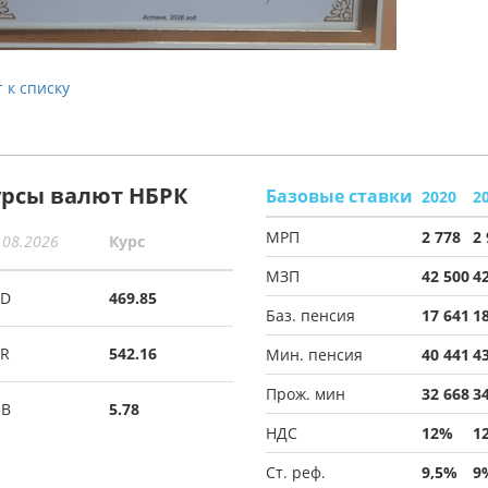
 к списку
урсы валют НБРК
Базовые ставки
2020
2
МРП
2 778
2
.08.2026
Курс
МЗП
42 500
4
SD
469.85
Баз. пенсия
17 641
1
R
542.16
Мин. пенсия
40 441
4
Прож. мин
32 668
3
UB
5.78
НДС
12%
1
Ст. реф.
9,5%
9