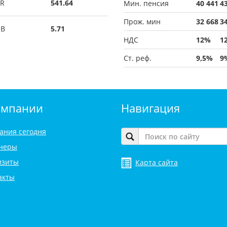
R
541.64
Мин. пенсия
40 441
4
Прож. мин
32 668
3
UB
5.71
НДС
12%
1
Ст. реф.
9,5%
9
омпании
Навигация
ания сегодня
неры
изиты
Карта сайта
акты