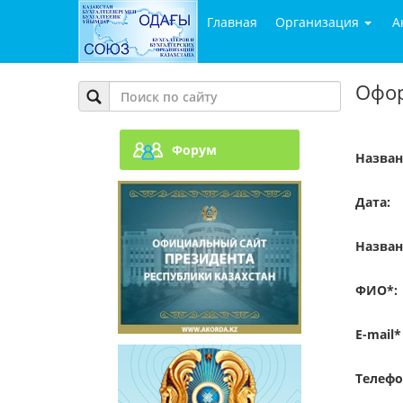
Главная
Организация
А
Офор
Форум
Назван
Дата:
Назван
ФИО*:
E-mail*
Телефо