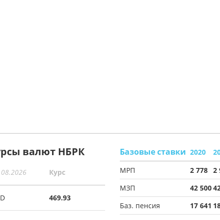
урсы валют НБРК
Базовые ставки
2020
2
МРП
2 778
2
.08.2026
Курс
МЗП
42 500
4
SD
469.93
Баз. пенсия
17 641
1